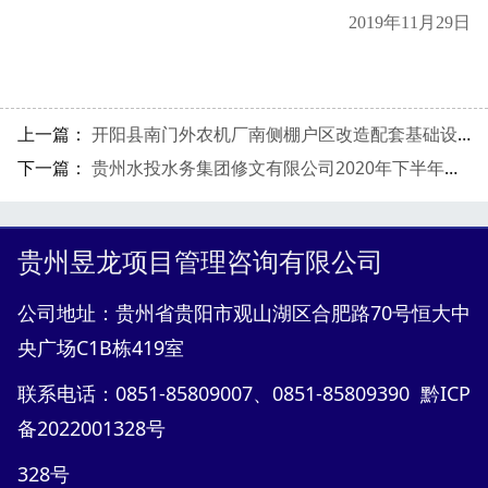
2019年
11
月
29
日
上一篇：
开阳县南门外农机厂南侧棚户区改造配套基础设施建设新天地小学项目勘察成交供应商公示
下一篇：
贵州水投水务集团修文有限公司2020年下半年水表采购
贵州昱龙项目管理咨询有限公司
公司地址：贵州省贵阳市观山湖区合肥路70号恒大中
央广场C1B栋419室
联系电话：0851-85809007、0851-85809390 黔ICP
备2022001328号
328
号