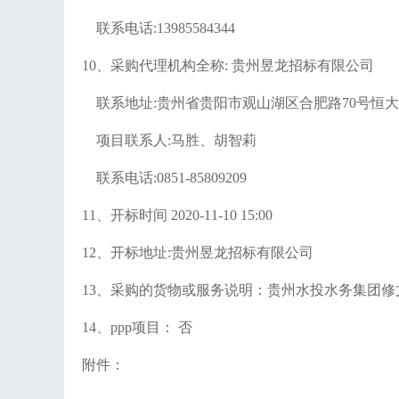
联系电话
:
13985584344
10、采购代理机构全称: 贵州昱龙招标有限公司
联系地址
:贵州省贵阳市观山湖区合肥路70号恒大
项目联系人
:马胜、胡智莉
联系电话
:
0851-85809209
11、开标时间
2020
-
11
-
10
15
:
0
0
12、开标地址:
贵州昱龙招标有限公司
13、采购的货物或服务说明：
贵州水投水务集团修
1
4
、
ppp项目： 否
附件：