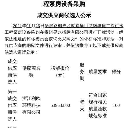
程泵房设备采购
成交供应商候选人
公示
20
21
年
01
月
26
日
翠屏路棚户区改造项目龙岗华庭二次供水
工程泵房设备采购
在
贵州昱龙招标有限公司
进行
开标活动
，经
依法组建的评标委员会按
询比采购
文件的评标标准和方法，对
各
供应商
的
响应
文件进行评审，并依法推荐了以下
成交供应商
候选人
进行公示
：
成交
服
供应
供应商
名
投标报价
务
质量要求
得分
商候
称
（元）
期
选人
第一
符合国家
成交
浙江利欧
45
现行相关
供应
环境科技
539533
.00
100
天
质量验收
商候
有限公司
规范标准
选人