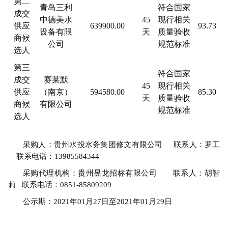
第
二
青岛三利
符合国家
成交
中德美水
45
现行相关
供应
639900
.00
93.73
设备有限
天
质量验收
商候
公司
规范标准
选人
第
三
符合国家
成交
赛莱默
45
现行相关
供应
（南京）
594580
.00
85.30
天
质量验收
商候
有限公司
规范标准
选人
采购人
：贵州水投水务集团修文有限公司
联系人：罗工
联系电话：
13985584344
采购
代理机构：贵州昱龙招标有限公司
联系人：
胡智
莉
联系电话
：
0851-85809209
公示期：
2021年01月27日至2021年01月29日