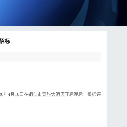
招标
20
年
4
月
10
日在
铜仁市青旅大酒店
开标评标，根据评